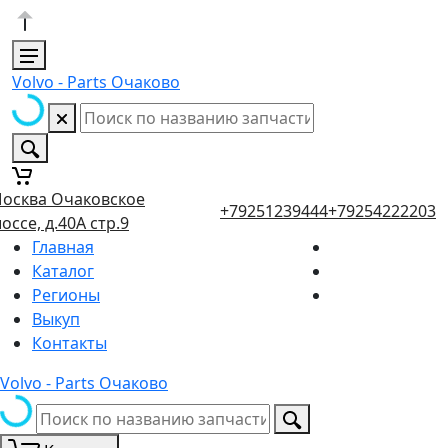
Volvo - Parts Очаково
осква Очаковское
+79251239444
+79254222203
оссе, д.40А стр.9
Главная
Каталог
Регионы
Выкуп
Контакты
Volvo - Parts Очаково