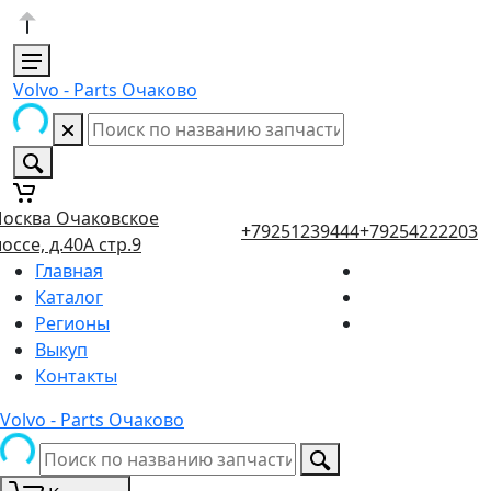
Volvo - Parts Очаково
осква Очаковское
+79251239444
+79254222203
оссе, д.40А стр.9
Главная
Каталог
Регионы
Выкуп
Контакты
Volvo - Parts Очаково