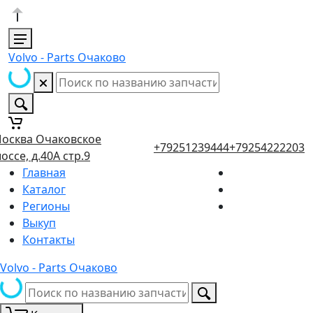
Volvo - Parts Очаково
осква Очаковское
+79251239444
+79254222203
оссе, д.40А стр.9
Главная
Каталог
Регионы
Выкуп
Контакты
Volvo - Parts Очаково