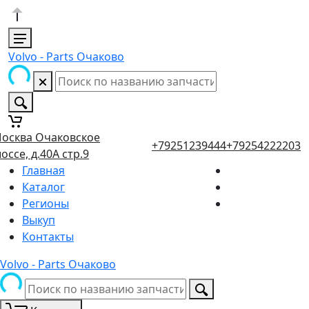
Volvo - Parts Очаково
осква Очаковское
+79251239444
+79254222203
оссе, д.40А стр.9
Главная
Каталог
Регионы
Выкуп
Контакты
Volvo - Parts Очаково