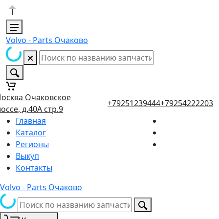
Volvo - Parts Очаково
осква Очаковское
+79251239444
+79254222203
оссе, д.40А стр.9
Главная
Каталог
Регионы
Выкуп
Контакты
Volvo - Parts Очаково