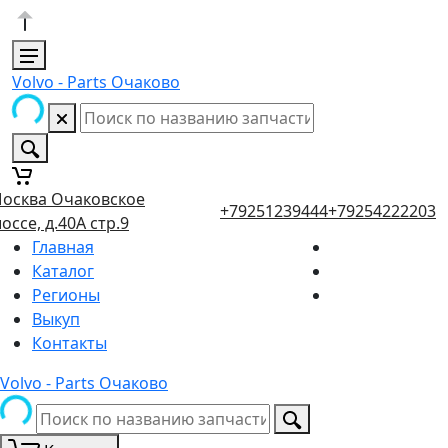
Volvo - Parts Очаково
осква Очаковское
+79251239444
+79254222203
оссе, д.40А стр.9
Главная
Каталог
Регионы
Выкуп
Контакты
Volvo - Parts Очаково