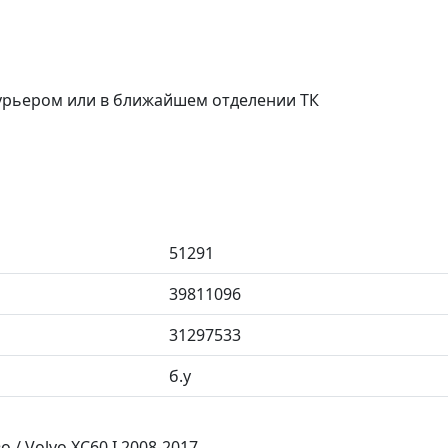
курьером или в ближайшем отделении ТК
51291
39811096
31297533
б.у
 / Volvo XC60 I 2008-2017