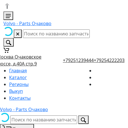
Volvo - Parts Очаково
осква Очаковское
+79251239444
+79254222203
оссе, д.40А стр.9
Главная
Каталог
Регионы
Выкуп
Контакты
Volvo - Parts Очаково