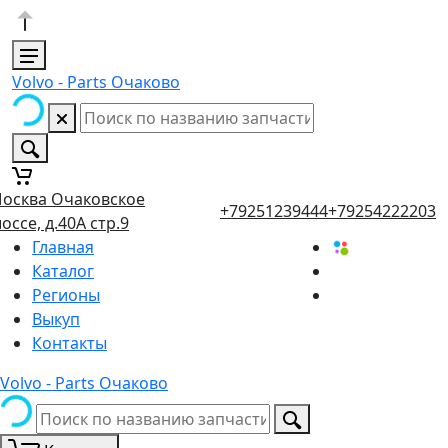
Volvo - Parts Очаково
осква Очаковское
+79251239444
+79254222203
оссе, д.40А стр.9
Главная
Каталог
Регионы
Выкуп
Контакты
Volvo - Parts Очаково