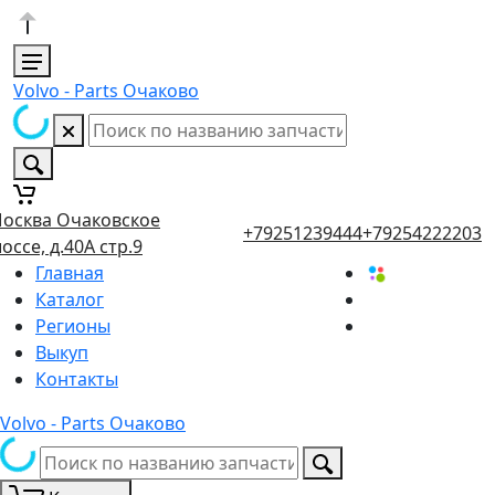
Volvo - Parts Очаково
осква Очаковское
+79251239444
+79254222203
оссе, д.40А стр.9
Главная
Каталог
Регионы
Выкуп
Контакты
Volvo - Parts Очаково