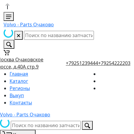
Volvo - Parts Очаково
осква Очаковское
+79251239444
+79254222203
оссе, д.40А стр.9
Главная
Каталог
Регионы
Выкуп
Контакты
Volvo - Parts Очаково