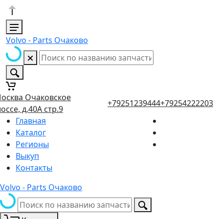
Volvo - Parts Очаково
осква Очаковское
+79251239444
+79254222203
оссе, д.40А стр.9
Главная
Каталог
Регионы
Выкуп
Контакты
Volvo - Parts Очаково