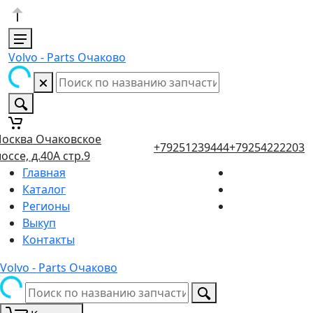
Volvo - Parts Очаково
осква Очаковское
+79251239444
+79254222203
оссе, д.40А стр.9
Главная
Каталог
Регионы
Выкуп
Контакты
Volvo - Parts Очаково