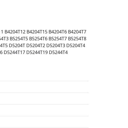
11 B4204T12 B4204T15 B4204T6 B4204T7
54T3 B5254T5 B5254T6 B5254T7 B5254T8
04T5 D5204T D5204T2 D5204T3 D5204T4
6 D5244T17 D5244T19 D5244T4