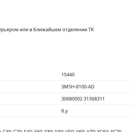
курьером или в ближайшем отделении ТК
15440
3M5H-8100-AD
30680002 31368311
б.у
; C70; S40; S60; S80; V40; V50; V60; V70; XC60; XC70