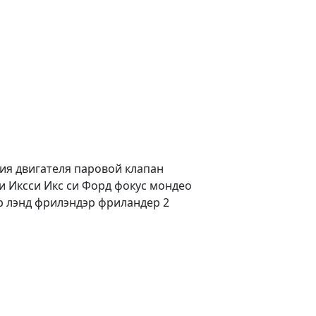
я двигателя паровой клапан
кси Иксси Икс си Форд фокус мондео
вер лэнд фрилэндэр фриландер 2