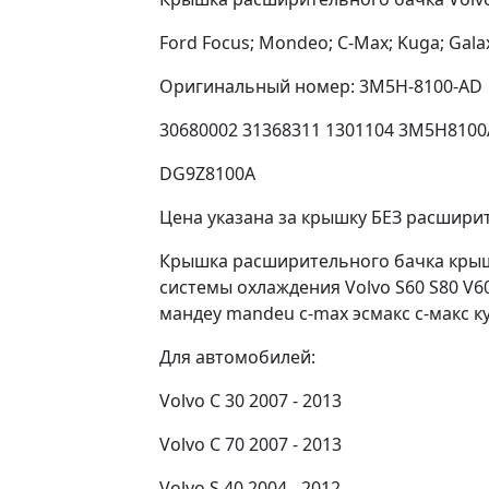
Ford Focus; Mondeo; C-Max; Kuga; Galax
Оригинальный номер: 3M5H-8100-AD
30680002 31368311 1301104 3M5H810
DG9Z8100A
Цена указана за крышку БЕЗ расширит
Крышка расширительного бачка крыш
системы охлаждения Volvo S60 S80 V60
мандеу mandeu c-max эсмакс с-макс ку
Для автомобилей:
Volvo C 30 2007 - 2013
Volvo C 70 2007 - 2013
Volvo S 40 2004 - 2012