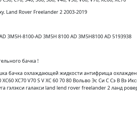
y. Land Rover Freelander 2 2003-2019
0AD 3M5H-8100-AD 3M5H 8100 AD 3M5H8100 AD 5193938
ельного бачка !
ка бачка охлаждающей жидкости антифрища охлаждени
 XC60 XC70 V70 S V XC 60 70 80 Вольво Эс Си С Сэ В Вэ И
га гэлэкси галакси land lend rover freelander 2 ланд ро