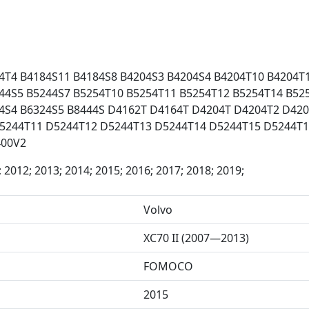
4T4 B4184S11 B4184S8 B4204S3 B4204S4 B4204T10 B4204T
44S5 B5244S7 B5254T10 B5254T11 B5254T12 B5254T14 B52
24S4 B6324S5 B8444S D4162T D4164T D4204T D4204T2 D42
5244T11 D5244T12 D5244T13 D5244T14 D5244T15 D5244T1
400V2
; 2012; 2013; 2014; 2015; 2016; 2017; 2018; 2019;
Volvo
XC70 II (2007—2013)
FOMOCO
2015