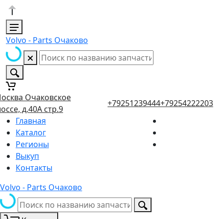
Volvo - Parts Очаково
осква Очаковское
+79251239444
+79254222203
оссе, д.40А стр.9
Главная
Каталог
Регионы
Выкуп
Контакты
Volvo - Parts Очаково