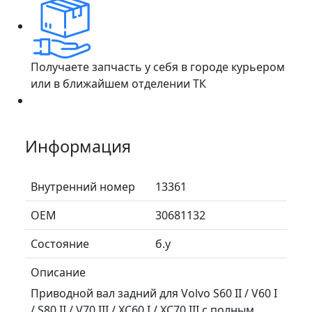
Получаете запчасть у себя в городе курьером
или в ближайшем отделении ТК
Информация
Внутренний номер
13361
ОЕМ
30681132
Состояние
б.у
Описание
Приводной вал задний для Volvo S60 II / V60 I
/ S80 II / V70 III / XC60 I / XC70 III с полным