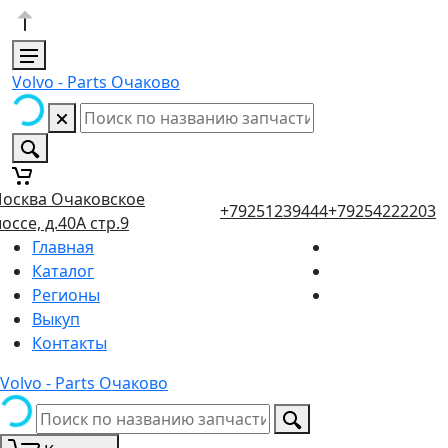
Volvo - Parts Очаково
осква Очаковское
+79251239444
+79254222203
оссе, д.40А стр.9
Главная
Каталог
Регионы
Выкуп
Контакты
Volvo - Parts Очаково