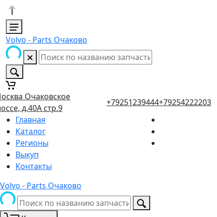
Volvo - Parts Очаково
осква Очаковское
+79251239444
+79254222203
оссе, д.40А стр.9
Главная
Каталог
Регионы
Выкуп
Контакты
Volvo - Parts Очаково