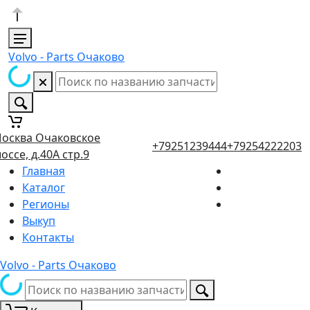
Volvo - Parts Очаково
осква Очаковское
+79251239444
+79254222203
оссе, д.40А стр.9
Главная
Каталог
Регионы
Выкуп
Контакты
Volvo - Parts Очаково