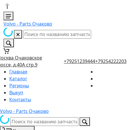
Volvo - Parts Очаково
осква Очаковское
+79251239444
+79254222203
оссе, д.40А стр.9
Главная
Каталог
Регионы
Выкуп
Контакты
Volvo - Parts Очаково