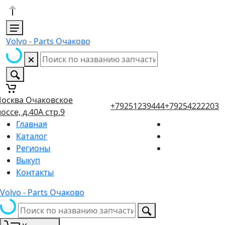
Volvo - Parts Очаково
осква Очаковское
+79251239444
+79254222203
оссе, д.40А стр.9
Главная
Каталог
Регионы
Выкуп
Контакты
Volvo - Parts Очаково