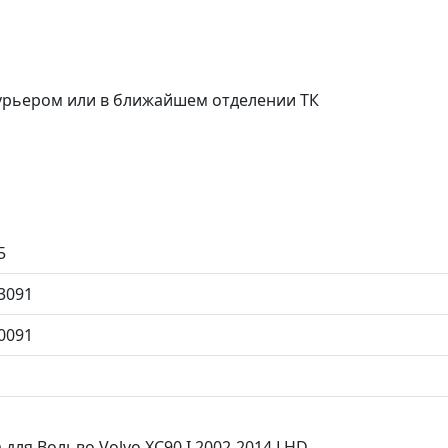
курьером или в ближайшем отделении ТК
5
3091
0091
для Вольво Volvo XC90 I 2002-2014 LHD