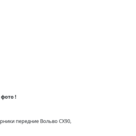
 фото !
орники передние Вольво СХ90,