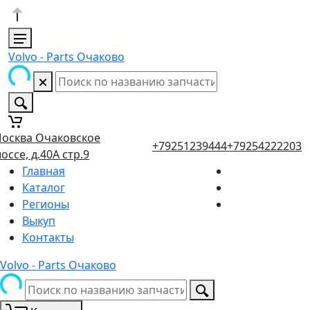
Volvo - Parts Очаково
осква Очаковское
+79251239444
+79254222203
оссе, д.40А стр.9
Главная
Каталог
Регионы
Выкуп
Контакты
Volvo - Parts Очаково