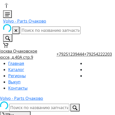
Volvo - Parts Очаково
осква Очаковское
+79251239444
+79254222203
оссе, д.40А стр.9
Главная
Каталог
Регионы
Выкуп
Контакты
Volvo - Parts Очаково