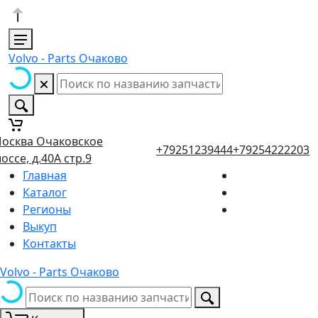
Volvo - Parts Очаково
осква Очаковское
+79251239444
+79254222203
оссе, д.40А стр.9
Главная
Каталог
Регионы
Выкуп
Контакты
Volvo - Parts Очаково