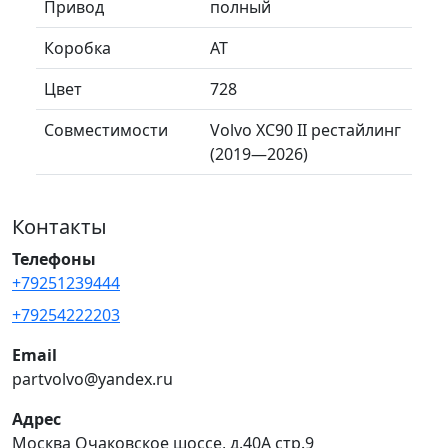
Привод
полный
Коробка
AT
Цвет
728
Совместимости
Volvo XC90 II рестайлинг
(2019—2026)
Контакты
Телефоны
+79251239444
+79254222203
Email
partvolvo@yandex.ru
Адрес
Москва Очаковское шоссе, д.40А стр.9