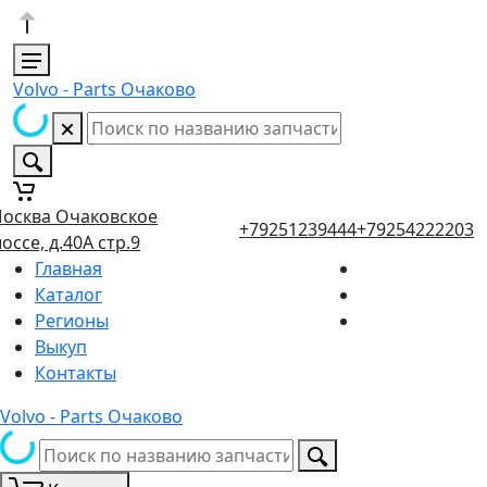
Volvo - Parts Очаково
осква Очаковское
+79251239444
+79254222203
оссе, д.40А стр.9
Главная
Каталог
Регионы
Выкуп
Контакты
Volvo - Parts Очаково