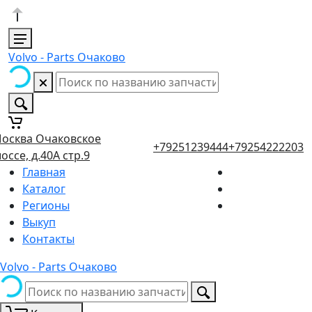
Volvo - Parts Очаково
осква Очаковское
+79251239444
+79254222203
оссе, д.40А стр.9
Главная
Каталог
Регионы
Выкуп
Контакты
Volvo - Parts Очаково