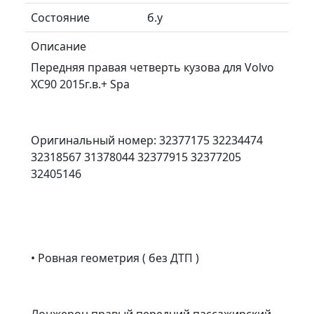
Состояние
б.у
Описание
Передняя правая четверть кузова для Volvo
XC90 2015г.в.+ Spa
Оригинальный номер: 32377175 32234474
32318567 31378044 32377915 32377205
32405146
• Ровная геометрия ( без ДТП )
Лонжерон правый передний пассажирский ,