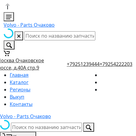
Volvo - Parts Очаково
осква Очаковское
+79251239444
+79254222203
оссе, д.40А стр.9
Главная
Каталог
Регионы
Выкуп
Контакты
Volvo - Parts Очаково