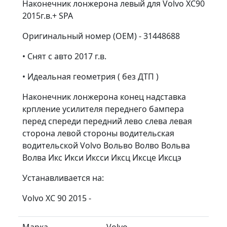
Наконечник лонжерона левый для Volvo XC90
2015г.в.+ SPA
Оригинальный номер (OEM) - 31448688
• Снят с авто 2017 г.в.
• Идеальная геометрия ( без ДТП )
Наконечник лонжерона конец надставка
крпление усилителя переднего бампера
перед спереди передний лево слева левая
сторона левой стороны водительская
водительской Volvo Вольво Волво Вольва
Волва Икс Икси Иксси Иксц Иксце Иксцэ
Устанавливается на:
Volvo XC 90 2015 -
Марка
Volvo