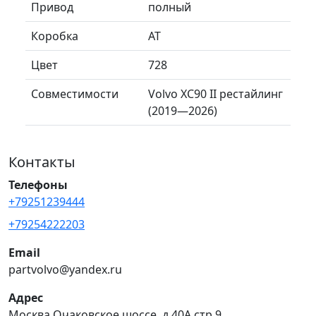
Привод
полный
Коробка
AT
Цвет
728
Совместимости
Volvo XC90 II рестайлинг
(2019—2026)
Контакты
Телефоны
+79251239444
+79254222203
Email
partvolvo@yandex.ru
Адрес
Москва Очаковское шоссе, д.40А стр.9