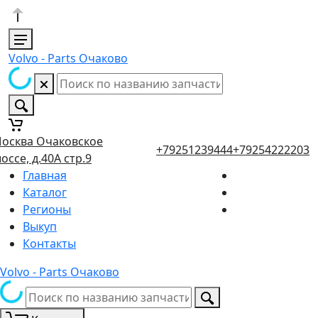
Volvo - Parts Очаково
осква Очаковское
+79251239444
+79254222203
оссе, д.40А стр.9
Главная
Каталог
Регионы
Выкуп
Контакты
Volvo - Parts Очаково