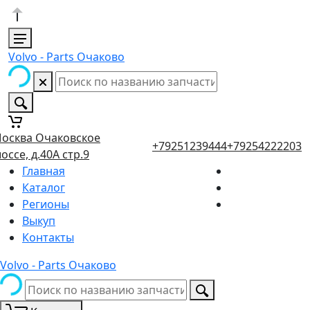
Volvo - Parts Очаково
осква Очаковское
+79251239444
+79254222203
оссе, д.40А стр.9
Главная
Каталог
Регионы
Выкуп
Контакты
Volvo - Parts Очаково