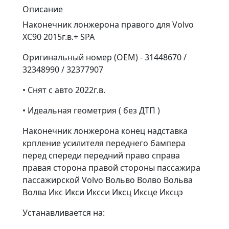
Описание
Наконечник лонжерона правого для Volvo
XC90 2015г.в.+ SPA
Оригинальный номер (OEM) - 31448670 /
32348990 / 32377907
• Снят с авто 2022г.в.
• Идеальная геометрия ( без ДТП )
Наконечник лонжерона конец надставка
крпление усилителя переднего бампера
перед спереди передний право справа
правая сторона правой стороны пассажира
пассажирской Volvo Вольво Волво Вольва
Волва Икс Икси Иксси Иксц Иксце Иксцэ
Устанавливается на: