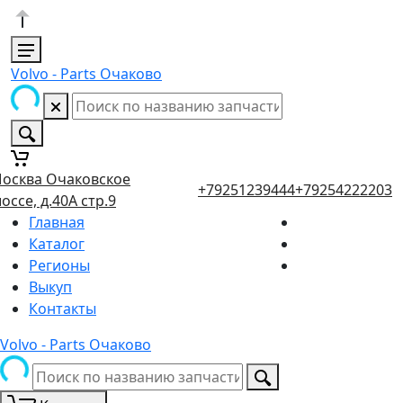
Volvo - Parts Очаково
осква Очаковское
+79251239444
+79254222203
оссе, д.40А стр.9
Главная
Каталог
Регионы
Выкуп
Контакты
Volvo - Parts Очаково