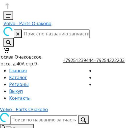
Volvo - Parts Очаково
осква Очаковское
+79251239444
+79254222203
оссе, д.40А стр.9
Главная
Каталог
Регионы
Выкуп
Контакты
Volvo - Parts Очаково