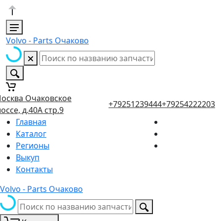
Volvo - Parts Очаково
осква Очаковское
+79251239444
+79254222203
оссе, д.40А стр.9
Главная
Каталог
Регионы
Выкуп
Контакты
Volvo - Parts Очаково