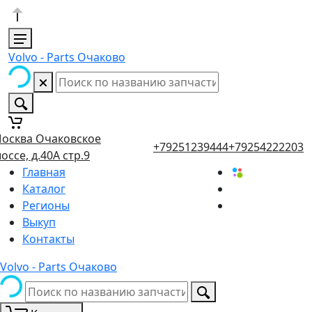
Volvo - Parts Очаково
осква Очаковское
+79251239444
+79254222203
оссе, д.40А стр.9
Главная
Каталог
Регионы
Выкуп
Контакты
Volvo - Parts Очаково