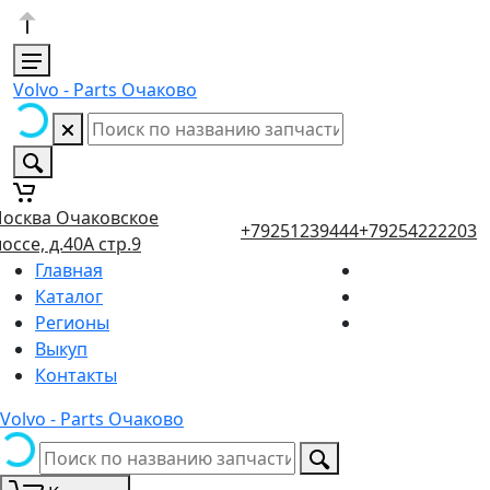
Volvo - Parts Очаково
осква Очаковское
+79251239444
+79254222203
оссе, д.40А стр.9
Главная
Каталог
Регионы
Выкуп
Контакты
Volvo - Parts Очаково