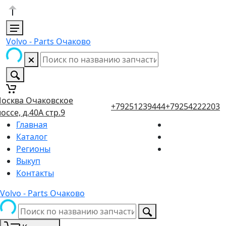
Volvo - Parts Очаково
осква Очаковское
+79251239444
+79254222203
оссе, д.40А стр.9
Главная
Каталог
Регионы
Выкуп
Контакты
Volvo - Parts Очаково