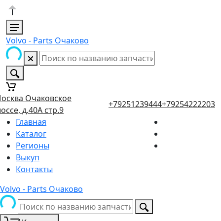
Volvo - Parts Очаково
осква Очаковское
+79251239444
+79254222203
оссе, д.40А стр.9
Главная
Каталог
Регионы
Выкуп
Контакты
Volvo - Parts Очаково