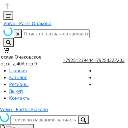
Volvo - Parts Очаково
осква Очаковское
+79251239444
+79254222203
оссе, д.40А стр.9
Главная
Каталог
Регионы
Выкуп
Контакты
Volvo - Parts Очаково