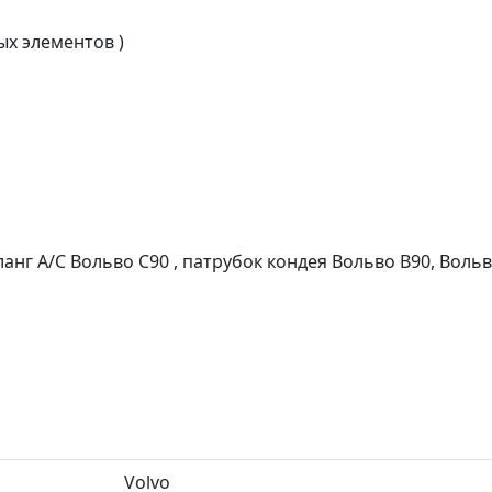
ых элементов )
нг A/C Вольво С90 , патрубок кондея Вольво В90, Вольв
Volvo