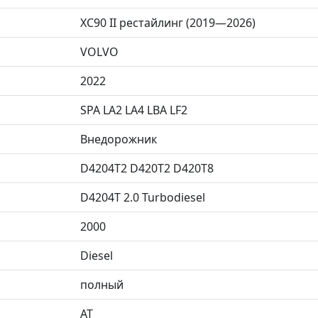
XC90 II рестайлинг (2019—2026)
VOLVO
2022
SPA LA2 LA4 LBA LF2
Внедорожник
D4204T2 D420T2 D420T8
D4204T 2.0 Turbodiesel
2000
Diesel
полный
AT