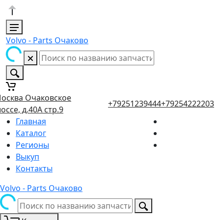
Volvo - Parts Очаково
осква Очаковское
+79251239444
+79254222203
оссе, д.40А стр.9
Главная
Каталог
Регионы
Выкуп
Контакты
Volvo - Parts Очаково