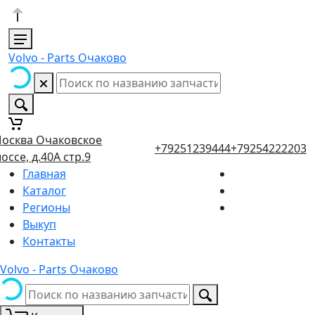
Volvo - Parts Очаково
осква Очаковское
+79251239444
+79254222203
оссе, д.40А стр.9
Главная
Каталог
Регионы
Выкуп
Контакты
Volvo - Parts Очаково