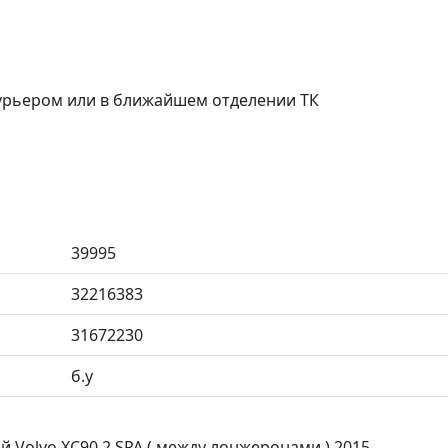
курьером или в ближайшем отделении ТК
39995
32216383
31672230
б.у
 Volvo XC90 2 SPA ( между лонжеронами ) 2015-