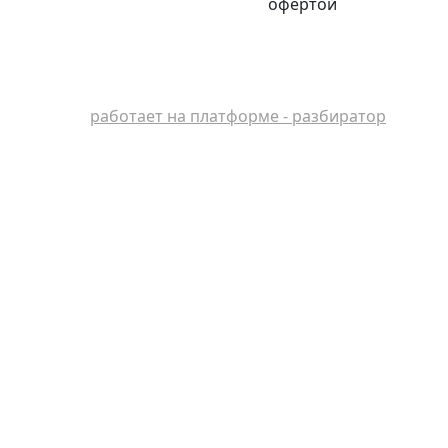
офертой
работает на платформе - разбиратор