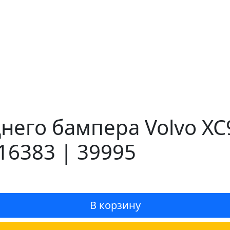
него бампера Volvo XC9
16383 | 39995
В корзину