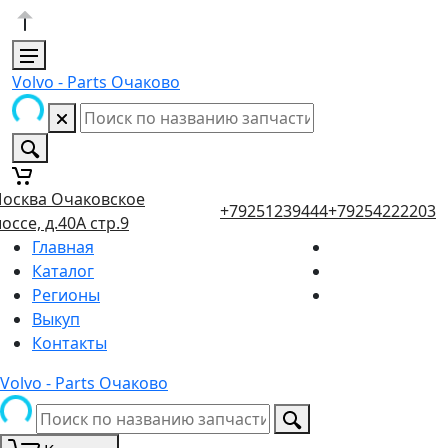
Volvo - Parts Очаково
осква Очаковское
+79251239444
+79254222203
оссе, д.40А стр.9
Главная
Каталог
Регионы
Выкуп
Контакты
Volvo - Parts Очаково