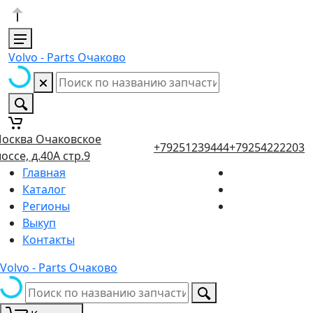
Volvo - Parts Очаково
осква Очаковское
+79251239444
+79254222203
оссе, д.40А стр.9
Главная
Каталог
Регионы
Выкуп
Контакты
Volvo - Parts Очаково