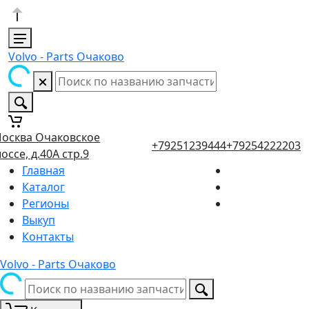
Volvo - Parts Очаково
осква Очаковское
+79251239444
+79254222203
оссе, д.40А стр.9
Главная
Каталог
Регионы
Выкуп
Контакты
Volvo - Parts Очаково