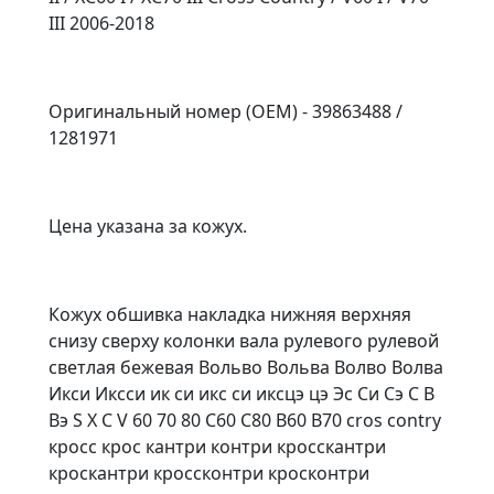
III 2006-2018
Оригинальный номер (OEM) - 39863488 /
1281971
Цена указана за кожух.
Кожух обшивка накладка нижняя верхняя
снизу сверху колонки вала рулевого рулевой
светлая бежевая Вольво Вольва Волво Волва
Икси Иксси ик си икс си иксцэ цэ Эс Си Сэ С В
Вэ S X C V 60 70 80 С60 С80 В60 В70 cros contry
кросс крос кантри контри кросскантри
кроскантри кроссконтри кросконтри