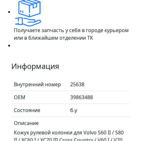
Получаете запчасть у себя в городе курьером
или в ближайшем отделении ТК
Информация
Внутренний номер
25638
ОЕМ
39863488
Состояние
б.у
Описание
Кожух рулевой колонки для Volvo S60 II / S80
II / XC60 I / XC70 III Cross Country / V60 I / V70