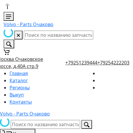
Volvo - Parts Очаково
осква Очаковское
+79251239444
+79254222203
оссе, д.40А стр.9
Главная
Каталог
Регионы
Выкуп
Контакты
Volvo - Parts Очаково