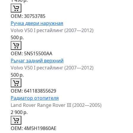
ОЕМ:
30753785
Ручка двери наружная
Volvo V50 I рестайлинг (2007—2012)
500
р.
ОЕМ:
5N515500AA
Рычаг задний верхний
Volvo V50 I рестайлинг (2007—2012)
500
р.
ОЕМ:
641183855629
Радиатор отопителя
Land Rover Range Rover III (2002—2005)
2 900
р.
ОЕМ:
4M5H19860AE