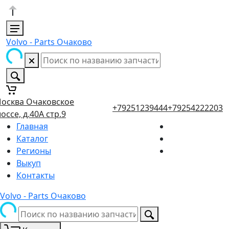
Volvo - Parts Очаково
осква Очаковское
+79251239444
+79254222203
оссе, д.40А стр.9
Главная
Каталог
Регионы
Выкуп
Контакты
Volvo - Parts Очаково