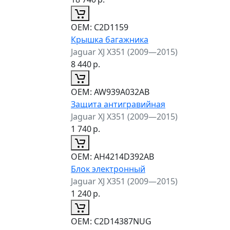
ОЕМ:
C2D1159
Крышка багажника
Jaguar XJ X351 (2009—2015)
8 440
р.
ОЕМ:
AW939A032AB
Защита антигравийная
Jaguar XJ X351 (2009—2015)
1 740
р.
ОЕМ:
AH4214D392AB
Блок электронный
Jaguar XJ X351 (2009—2015)
1 240
р.
ОЕМ:
C2D14387NUG