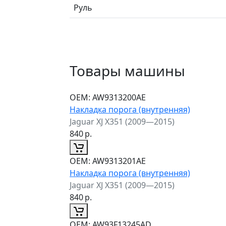
Руль
Товары машины
ОЕМ:
AW9313200AE
Накладка порога (внутренняя)
Jaguar XJ X351 (2009—2015)
840
р.
ОЕМ:
AW9313201AE
Накладка порога (внутренняя)
Jaguar XJ X351 (2009—2015)
840
р.
ОЕМ:
AW93F13245AD