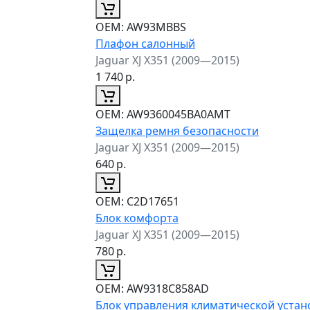
ОЕМ:
AW93MBBS
Плафон салонный
Jaguar XJ X351 (2009—2015)
1 740
р.
ОЕМ:
AW9360045BA0AMT
Защелка ремня безопасности
Jaguar XJ X351 (2009—2015)
640
р.
ОЕМ:
C2D17651
Блок комфорта
Jaguar XJ X351 (2009—2015)
780
р.
ОЕМ:
AW9318C858AD
Блок управления климатической устан