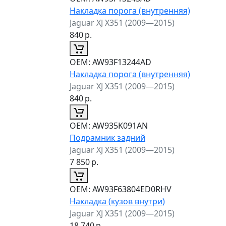
Накладка порога (внутренняя)
Jaguar XJ X351 (2009—2015)
840
р.
ОЕМ:
AW93F13244AD
Накладка порога (внутренняя)
Jaguar XJ X351 (2009—2015)
840
р.
ОЕМ:
AW935K091AN
Подрамник задний
Jaguar XJ X351 (2009—2015)
7 850
р.
ОЕМ:
AW93F63804ED0RHV
Накладка (кузов внутри)
Jaguar XJ X351 (2009—2015)
18 740
р.